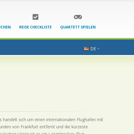
UCHEN
REISE CHECKLISTE
QUARTETT SPIELEN
DE
Es handelt sich um einen internationalen Flughafen mit
unden von Frankfurt entfernt und die kürzeste
päischen Union ist es ein Langstrecken-Flug.