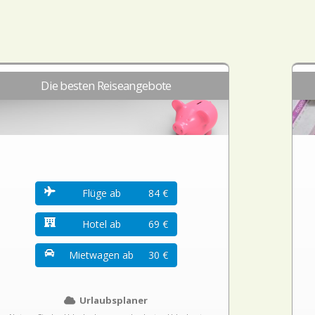
Die besten Reiseangebote
Flüge ab
84 €
Hotel ab
69 €
Mietwagen ab
30 €
Urlaubsplaner