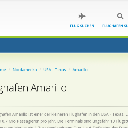
FLUG SUCHEN
FLUGHAFEN S
ome
Nordamerika
USA - Texas
Amarillo
ghafen Amarillo
hafen Amarillo ist einer der kleineren Flughäfen in den USA - Texas. 
 0.7 Mio Passagieren pro Jahr. Die Terminals sind ungefähr 13 Flugst
ng von hier ist ein 1 Zwischenlandungs-Flug. Laut Definition der Euro